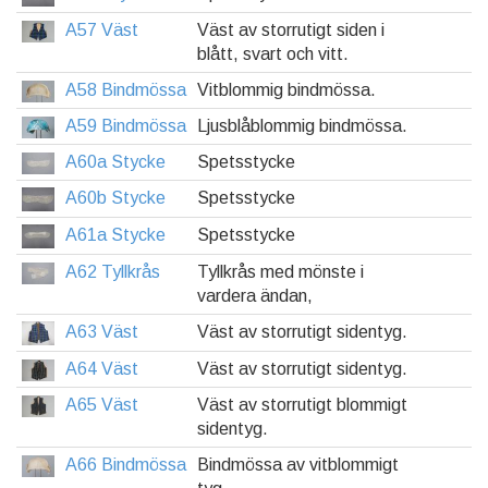
A57 Väst
Väst av storrutigt siden i
blått, svart och vitt.
A58 Bindmössa
Vitblommig bindmössa.
A59 Bindmössa
Ljusblåblommig bindmössa.
A60a Stycke
Spetsstycke
A60b Stycke
Spetsstycke
A61a Stycke
Spetsstycke
A62 Tyllkrås
Tyllkrås med mönste i
vardera ändan,
A63 Väst
Väst av storrutigt sidentyg.
A64 Väst
Väst av storrutigt sidentyg.
A65 Väst
Väst av storrutigt blommigt
sidentyg.
A66 Bindmössa
Bindmössa av vitblommigt