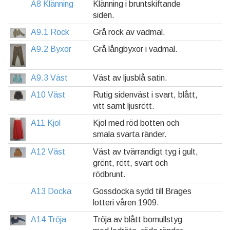
A8 Klänning
Klänning i bruntskiftande
siden.
A9.1 Rock
Grå rock av vadmal.
A9.2 Byxor
Grå långbyxor i vadmal.
A9.3 Väst
Väst av ljusblå satin.
A10 Väst
Rutig sidenväst i svart, blått,
vitt samt ljusrött.
A11 Kjol
Kjol med röd botten och
smala svarta ränder.
A12 Väst
Väst av tvärrandigt tyg i gult,
grönt, rött, svart och
rödbrunt.
A13 Docka
Gossdocka sydd till Brages
lotteri våren 1909.
A14 Tröja
Tröja av blått bomullstyg