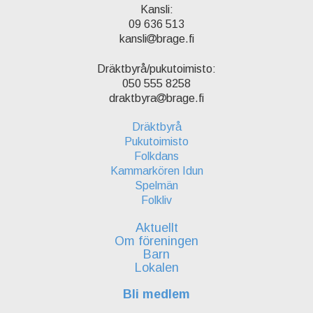
Kansli:
09 636 513
kansli
brage.fi
Dräktbyrå/pukutoimisto:
050 555 8258
draktbyra
brage.fi
Dräktbyrå
Pukutoimisto
Folkdans
Kammarkören Idun
Spelmän
Folkliv
Aktuellt
Om föreningen
Barn
Lokalen
Bli medlem