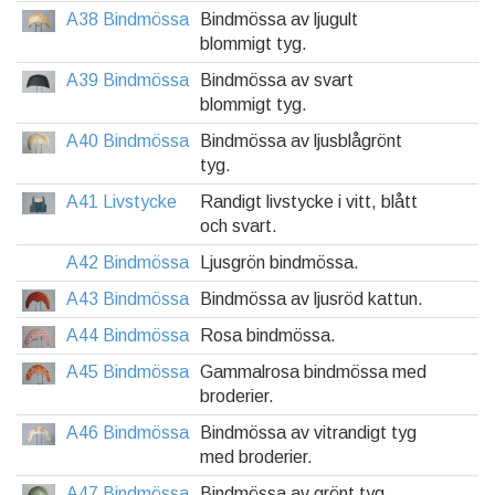
A38 Bindmössa
Bindmössa av ljugult
blommigt tyg.
A39 Bindmössa
Bindmössa av svart
blommigt tyg.
A40 Bindmössa
Bindmössa av ljusblågrönt
tyg.
A41 Livstycke
Randigt livstycke i vitt, blått
och svart.
A42 Bindmössa
Ljusgrön bindmössa.
A43 Bindmössa
Bindmössa av ljusröd kattun.
A44 Bindmössa
Rosa bindmössa.
A45 Bindmössa
Gammalrosa bindmössa med
broderier.
A46 Bindmössa
Bindmössa av vitrandigt tyg
med broderier.
A47 Bindmössa
Bindmössa av grönt tyg.