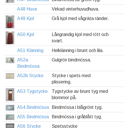
A48 Huva
Virkad vinterhuvudhuva.
A49 Kjol
Grå kjol med vågräta ränder.
A50 Kjol
Långrandig kjol med rött och
svart.
A51 Klänning
Helklänning i brunt och lila.
A52a
Gulgrön bindmössa.
Bindmössa
A52b Stycke
Stycke i spets med
plissering.
A53 Tygstycke
Tygstycke av brunt tyg med
blommor på.
A54 Bindmössa
Bindmössa i blågrönt tyg.
A55 Bindmössa
Bindmössa i gråblått tyg.
A56 Stycke
Spetsstycke