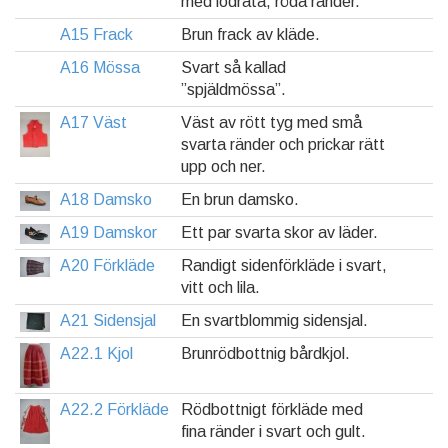
med lodräta, röda ränder.
A15 Frack
Brun frack av kläde.
A16 Mössa
Svart så kallad
”spjäldmössa”.
A17 Väst
Väst av rött tyg med små
svarta ränder och prickar rätt
upp och ner.
A18 Damsko
En brun damsko.
A19 Damskor
Ett par svarta skor av läder.
A20 Förkläde
Randigt sidenförkläde i svart,
vitt och lila.
A21 Sidensjal
En svartblommig sidensjal.
A22.1 Kjol
Brunrödbottnig bårdkjol.
A22.2 Förkläde
Rödbottnigt förkläde med
fina ränder i svart och gult.