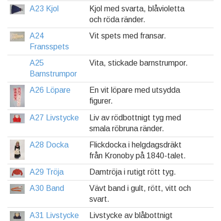
A23 Kjol
Kjol med svarta, blåvioletta
och röda ränder.
A24
Vit spets med fransar.
Fransspets
A25
Vita, stickade barnstrumpor.
Barnstrumpor
A26 Löpare
En vit löpare med utsydda
figurer.
A27 Livstycke
Liv av rödbottnigt tyg med
smala röbruna ränder.
A28 Docka
Flickdocka i helgdagsdräkt
från Kronoby på 1840-talet.
A29 Tröja
Damtröja i rutigt rött tyg.
A30 Band
Vävt band i gult, rött, vitt och
svart.
A31 Livstycke
Livstycke av blåbottnigt