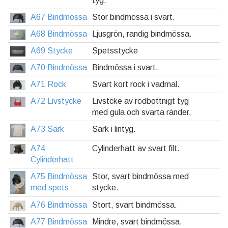
tyg.
A67 Bindmössa
Stor bindmössa i svart.
A68 Bindmössa
Ljusgrön, randig bindmössa.
A69 Stycke
Spetsstycke
A70 Bindmössa
Bindmössa i svart.
A71 Rock
Svart kort rock i vadmal.
A72 Livstycke
Livstcke av rödbottnigt tyg
med gula och svarta ränder,
A73 Särk
Särk i lintyg.
A74
Cylinderhatt av svart filt.
Cylinderhatt
A75 Bindmössa
Stor, svart bindmössa med
med spets
stycke.
A76 Bindmössa
Stort, svart bindmössa.
A77 Bindmössa
Mindre, svart bindmössa.