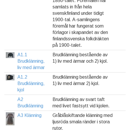
1850-talet. Föremålen har
samlats in från hela
svenskfinland under tidigt
1900-tal. A-samlingens
föremål har fungerat som
förlagor i skapandet av den
finlandssvenska folkdräkten
på 1900-talet.
A1.1
Brudklänning bestående av
Brudklänning,
1) liv med ärmar och 2) kjol.
liv med ärmar
A1.2
Brudklänning bestående av
Brudklänning,
1) liv med ärmar 2) kjol.
kjol
A2
Brudklänning av svart taft
Brudklänning
med livet fastsytt vid kjolen.
A3 Klänning
Gråblåskiftande klänning med
ljusröda smala ränder i stora
rutor.