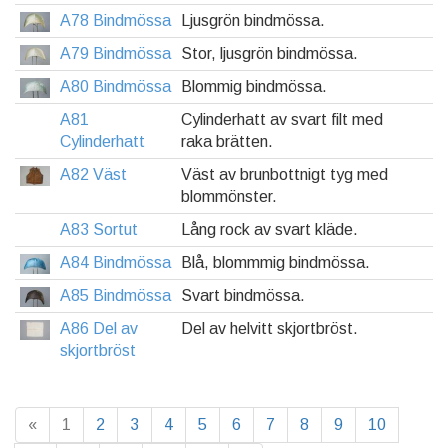
A78 Bindmössa
Ljusgrön bindmössa.
A79 Bindmössa
Stor, ljusgrön bindmössa.
A80 Bindmössa
Blommig bindmössa.
A81
Cylinderhatt av svart filt med
Cylinderhatt
raka brätten.
A82 Väst
Väst av brunbottnigt tyg med
blommönster.
A83 Sortut
Lång rock av svart kläde.
A84 Bindmössa
Blå, blommmig bindmössa.
A85 Bindmössa
Svart bindmössa.
A86 Del av
Del av helvitt skjortbröst.
skjortbröst
«
1
2
3
4
5
6
7
8
9
10