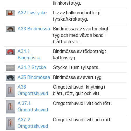
finnkorstatyg.
A32 Livstycke
Liv av hallonrödbottnigt
fyrskaftkrokatyg.
A33 Bindmössa
Bindmössa av svartprickigt
tyg och med vävda band i
blått och vitt.
A34.1
Bindmössa av rödbottnigt
Bindmössa
kattunstyg.
A34.2 Stycke
Stycke i tunn tyllspets.
A35 Bindmössa
Bindmössa av svart tyg.
A36
Örngottshuvud, knytning i
Örngottshuvud
blått, rött, gult och vitt.
A 37.1
Örngottshuvud i vitt och rött.
Örngottshuvud
A37.2
Örngottshuvud i vitt och rött.
Örngottshuvud